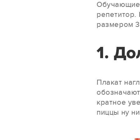
Обучающие 
репетитор. 
размером 3
1. До
Плакат наг
обозначают
кратное ув
пиццы ну ни