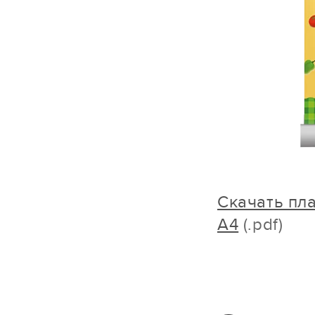
Cкачать пл
А4
(.pdf)