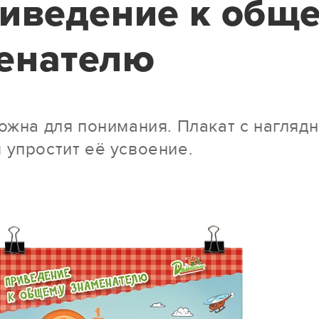
риведение к общ
енателю
ложна для понимания. Плакат с нагляд
 упростит её усвоение.