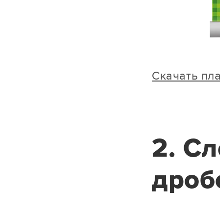
Cкачать пла
2. С
дроб