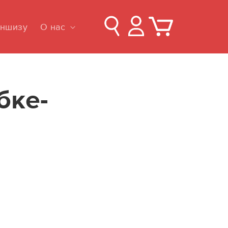
Войти
Корзина
аншизу
О нас
бке-