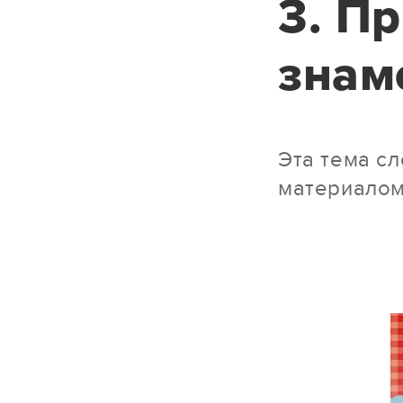
3. П
знам
Эта тема с
материалом