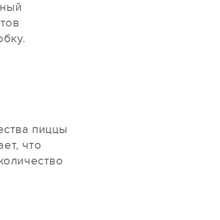
нный
атов
обку.
ества пиццы
ет, что
 количество