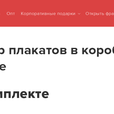
а
Опт
Корпоративные подарки
Открыть фр
 плакатов в коро
е
мплекте