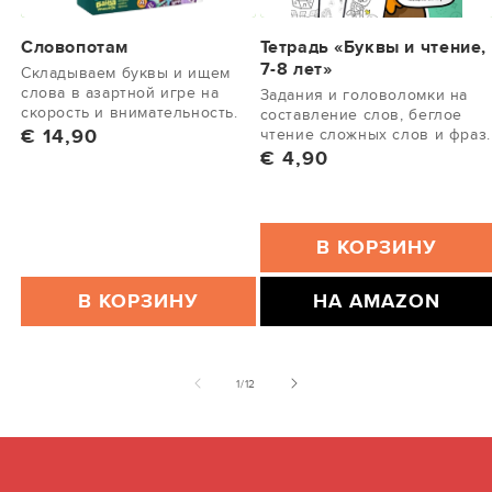
Словопотам
Тетрадь «Буквы и чтение,
7-8 лет»
Складываем буквы и ищем
слова в азартной игре на
Задания и головоломки на
скорость и внимательность.
составление слов, беглое
Обычная цена
€ 14,90
чтение сложных слов и фраз.
Обычная цена
€ 4,90
В КОРЗИНУ
В КОРЗИНУ
НА AMAZON
из
1
/
12