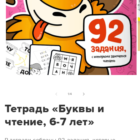
из
1
/
4
Тетрадь «Буквы и
чтение, 6-7 лет»
В тетради собраны 92 задания, которые