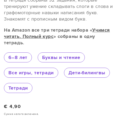
тренируют умение складывать слоги в слова и
графомоторные навыки написания букв.
Знакомят с прописным видом букв.
На Amazon все три тетради набора «
Учимся
читать. Полный курс
» собраны в одну
тетрадь.
6–8 лет
Буквы и чтение
Все игры, тетради
Дети-билингвы
Тетради
Обычная цена
€ 4,90
Сумма налога включена.